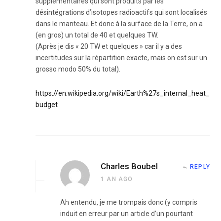
supplémentaires qui sont produits par les
désintégrations d’isotopes radioactifs qui sont localisés
dans le manteau. Et donc à la surface de la Terre, on a
(en gros) un total de 40 et quelques TW.
(Après je dis « 20 TW et quelques » car il y a des
incertitudes sur la répartition exacte, mais on est sur un
grosso modo 50% du total).
https://en.wikipedia.org/wiki/Earth%27s_internal_heat_
budget
Charles Boubel
REPLY
1 AN AGO
Ah entendu, je me trompais donc (y compris
induit en erreur par un article d’un pourtant