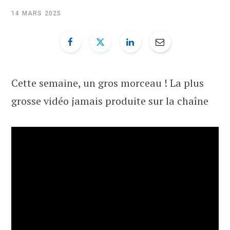
b
i
u
e
14 MARS 2025
o
t
b
d
o
t
e
I
Cette semaine, un gros morceau ! La plus
k
e
n
grosse vidéo jamais produite sur la chaîne
r
)