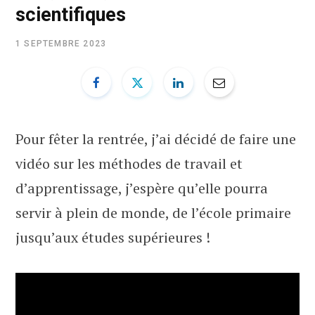
b
i
u
e
scientifiques
1 SEPTEMBRE 2023
o
t
b
d
o
t
e
I
k
e
n
Pour fêter la rentrée, j’ai décidé de faire une
r
vidéo sur les méthodes de travail et
d’apprentissage, j’espère qu’elle pourra
)
servir à plein de monde, de l’école primaire
jusqu’aux études supérieures !