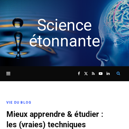
Science
étonnante
Sear
F
X
R
Y
L
for:
a
(
S
o
i
VIE DU BLOG
c
T
S
u
n
Mieux apprendre & étudier :
e
w
T
k
les (vraies) techniques