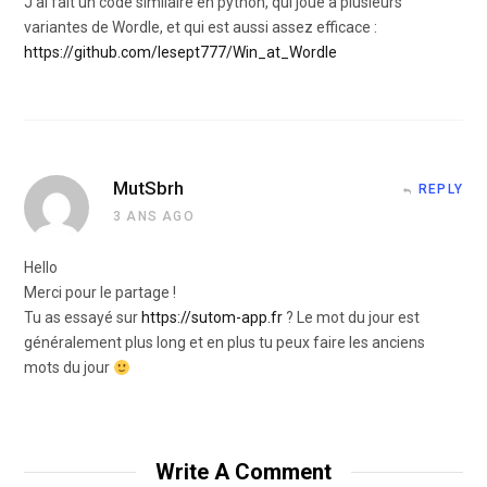
J’ai fait un code similaire en python, qui joue à plusieurs
variantes de Wordle, et qui est aussi assez efficace :
https://github.com/lesept777/Win_at_Wordle
MutSbrh
REPLY
3 ANS AGO
Hello
Merci pour le partage !
Tu as essayé sur
https://sutom-app.fr
? Le mot du jour est
généralement plus long et en plus tu peux faire les anciens
mots du jour
Write A Comment