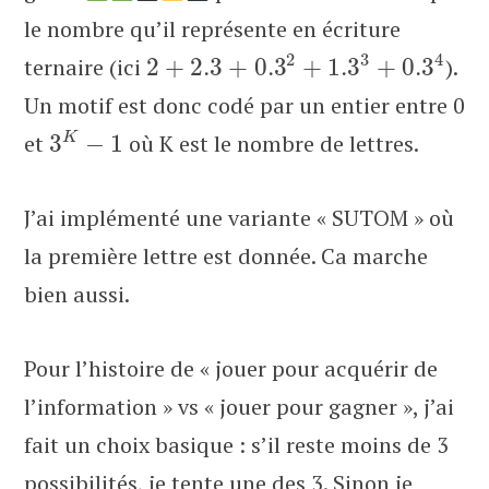
le nombre qu’il représente en écriture
2
3
4
ternaire (ici
2
+
2.3
+
0.3
+
1.3
+
0.3
).
Un motif est donc codé par un entier entre 0
K
et
3
−
1
où K est le nombre de lettres.
J’ai implémenté une variante « SUTOM » où
la première lettre est donnée. Ca marche
bien aussi.
Pour l’histoire de « jouer pour acquérir de
l’information » vs « jouer pour gagner », j’ai
fait un choix basique : s’il reste moins de 3
possibilités, je tente une des 3. Sinon je