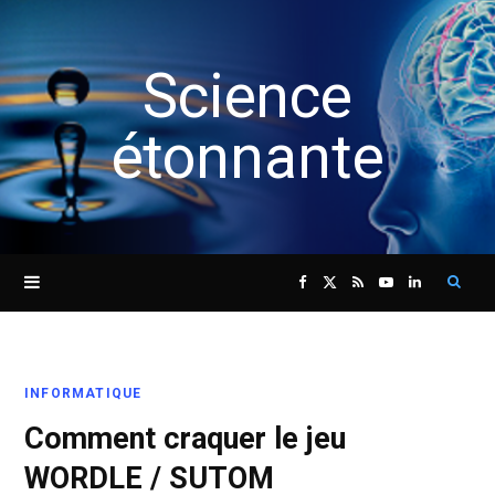
Science
étonnante
Sear
F
X
R
Y
L
for:
a
(
S
o
i
INFORMATIQUE
c
T
S
u
n
Comment craquer le jeu
e
w
T
k
WORDLE / SUTOM