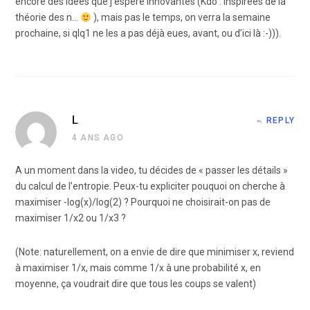
encore des idées que j’espère innovantes (Kdo : inspirées de la
théorie des n…
), mais pas le temps, on verra la semaine
prochaine, si qlq1 ne les a pas déjà eues, avant, ou d’ici là :-))).
L
REPLY
4 ANS AGO
A un moment dans la video, tu décides de « passer les détails »
du calcul de l’entropie. Peux-tu expliciter pouquoi on cherche à
maximiser -log(x)/log(2) ? Pourquoi ne choisirait-on pas de
maximiser 1/x2 ou 1/x3 ?
(Note: naturellement, on a envie de dire que minimiser x, reviend
à maximiser 1/x, mais comme 1/x à une probabilité x, en
moyenne, ça voudrait dire que tous les coups se valent)