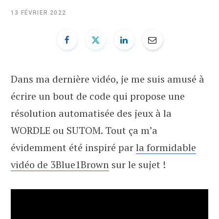
b
i
u
e
13 FÉVRIER 2022
o
t
b
d
o
t
e
I
Dans ma dernière vidéo, je me suis amusé à
k
e
n
écrire un bout de code qui propose une
r
résolution automatisée des jeux à la
WORDLE ou SUTOM. Tout ça m’a
)
évidemment été inspiré par
la formidable
vidéo de 3Blue1Brown
sur le sujet !