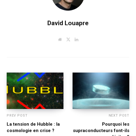
David Louapre
W
T
L
e
w
i
b
i
n
s
t
k
i
t
e
t
e
d
e
r
I
n
PREV POST
NEXT POST
La tension de Hubble : la
Pourquoi les
cosmologie en crise ?
supraconducteurs font-ils