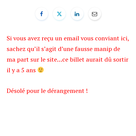
b
i
u
e
o
t
b
d
o
t
e
I
Si vous avez reçu un email vous conviant ici,
sachez qu’il s’agit d’une fausse manip de
k
e
n
ma part sur le site…ce billet aurait dû sortir
r
il y a 5 ans
)
Désolé pour le dérangement !