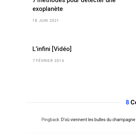
7 méthodes pour détecter une
exoplanète
18 JUIN 2021
L’infini [Vidéo]
7 FÉVRIER 2016
8
C
Pingback:
D'où viennent les bulles du champagne ?