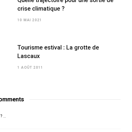
Quelle trajectoire pour une sortie de
crise climatique ?
10 MAI 2021
Tourisme estival : La grotte de
Lascaux
1 AOÛT 2011
omments
 ...