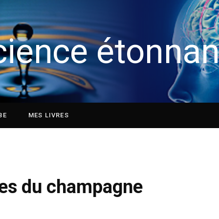
cience étonnan
BE
MES LIVRES
lles du champagne