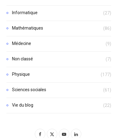
Informatique
(27)
Mathématiques
(86)
Médecine
(9)
Non classé
(7)
Physique
(177)
Sciences sociales
(61)
Vie du blog
(22)
F
X
Y
L