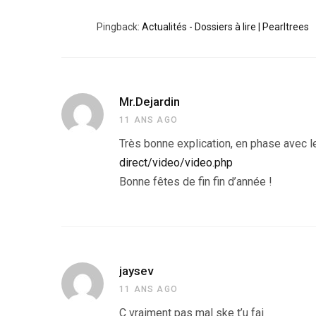
Pingback:
Actualités - Dossiers à lire | Pearltrees
Mr.Dejardin
11 ANS AGO
Très bonne explication, en phase avec
direct/video/video.php
Bonne fêtes de fin fin d’année !
jaysev
11 ANS AGO
C vraiment pas mal ske t’u fai