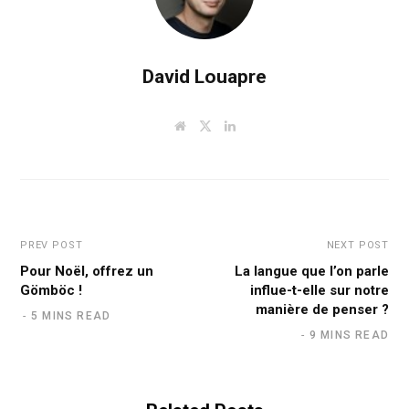
David Louapre
W
T
L
e
w
i
b
i
n
s
t
k
i
t
e
t
e
d
e
r
I
n
PREV POST
NEXT POST
Pour Noël, offrez un
La langue que l’on parle
Gömböc !
influe-t-elle sur notre
manière de penser ?
5 MINS READ
9 MINS READ