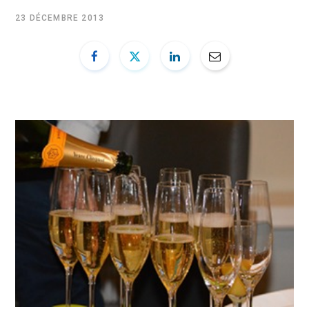
b
i
u
e
23 DÉCEMBRE 2013
o
t
b
d
o
t
e
I
k
e
n
r
)