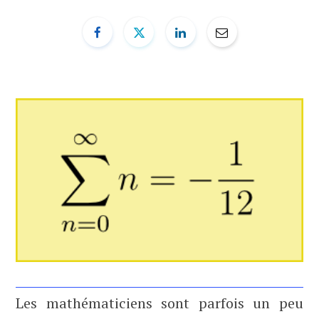
b
i
u
e
o
t
b
d
o
t
e
I
k
e
n
r
)
Les mathématiciens sont parfois un peu