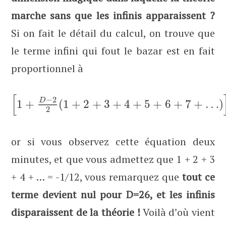
marche sans que les infinis apparaissent ?
Si on fait le détail du calcul, on trouve que
le terme infini qui fout le bazar est en fait
proportionnel à
[
−
2
D
1
+
(
1
+
2
+
3
+
4
+
5
+
6
+
7
+
…
)
2
or si vous observez cette équation deux
minutes, et que vous admettez que 1 + 2 + 3
+ 4 + … = -1/12, vous remarquez que
tout ce
terme devient nul pour D=26, et les infinis
disparaissent de la théorie !
Voilà d’où vient