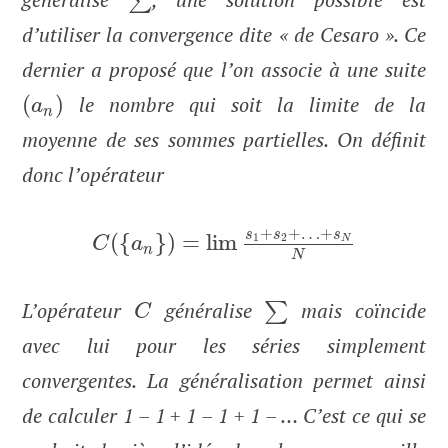
∑
d’utiliser la convergence dite « de Cesaro ». Ce
dernier a proposé que l’on associe à une suite
(
)
le nombre qui soit la limite de la
a
n
moyenne de ses sommes partielles. On définit
donc l’opérateur
+
+
…
+
s
s
s
(
{
}
)
=
lim
1
2
N
C
a
n
N
L’opérateur
généralise
mais coïncide
∑
C
avec lui pour les séries simplement
convergentes. La généralisation permet ainsi
de calculer 1 – 1 + 1 – 1 + 1 – … C’est ce qui se