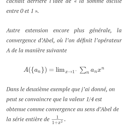
cachait derrière l’idée de « la somme oscille
entre 0 et 1 ».
Autre extension encore plus générale, la
convergence d’Abel, où l’on définit l’opérateur
A de la manière suivante
(
{
}
)
=
lim
n
∑
A
a
a
x
−
→
1
n
n
x
n
Dans le deuxième exemple que j’ai donné, on
peut se convaincre que la valeur 1/4 est
obtenue comme convergence au sens d’Abel de
1
la série entière de
.
1
+
2
x