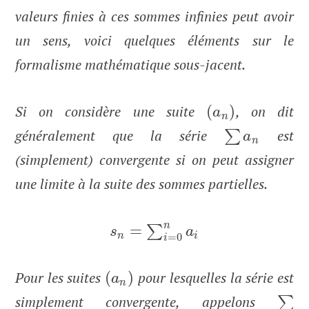
valeurs finies à ces sommes infinies peut avoir
un sens, voici quelques éléments sur le
formalisme mathématique sous-jacent.
Si on considère une suite
(
)
, on dit
a
n
généralement que la série
est
∑
a
n
(simplement) convergente si on peut assigner
une limite à la suite des sommes partielles.
n
=
∑
s
a
n
i
=
0
i
Pour les suites
(
)
pour lesquelles la série est
a
n
simplement convergente, appelons
∑