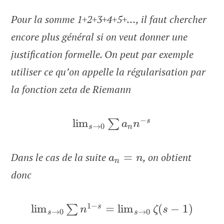
Pour la somme 1+2+3+4+5+…, il faut chercher
encore plus général si on veut donner une
justification formelle. On peut par exemple
utiliser ce qu’on appelle la régularisation par
la fonction zeta de Riemann
−
lim
s
∑
a
n
→
0
s
n
Dans le cas de la suite
=
, on obtient
a
n
n
donc
1
−
lim
=
lim
(
−
1
)
s
∑
n
ζ
s
→
0
→
0
s
s