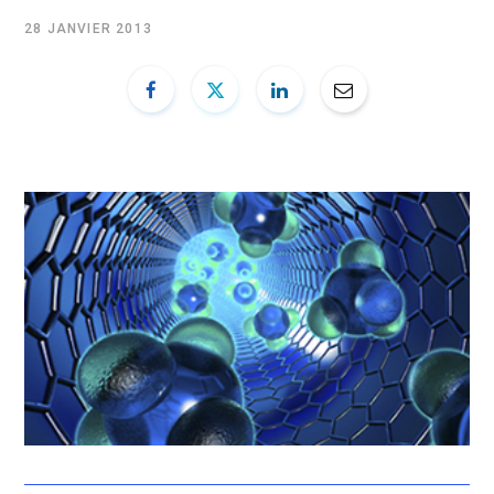
b
i
u
e
28 JANVIER 2013
o
t
b
d
o
t
e
I
k
e
n
r
)