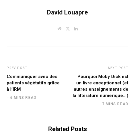
David Louapre
W
T
L
e
w
i
b
i
n
s
t
k
i
t
e
t
e
d
e
r
I
n
PREV POST
NEXT POST
Communiquer avec des
Pourquoi Moby Dick est
patients végétatifs grâce
un livre exceptionnel (et
à l’IRM
autres enseignements de
la littérature numérique…)
6 MINS READ
7 MINS READ
Related Posts