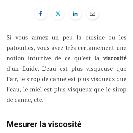
b
i
u
e
o
t
b
d
o
t
e
I
Si vous aimez un peu la cuisine ou les
patouilles, vous avez très certainement une
k
e
n
notion intuitive de ce qu’est la
viscosité
r
d’un fluide. L’eau est plus visqueuse que
l’air, le sirop de canne est plus visqueux que
)
l’eau, le miel est plus visqueux que le sirop
de canne, etc.
Mesurer la viscosité