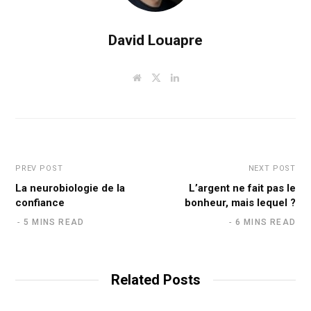
David Louapre
W
T
L
e
w
i
b
i
n
s
t
k
i
t
e
t
e
d
e
r
I
n
PREV POST
NEXT POST
La neurobiologie de la
L’argent ne fait pas le
confiance
bonheur, mais lequel ?
5 MINS READ
6 MINS READ
Related Posts