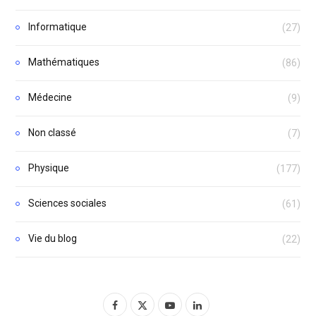
Informatique
(27)
Mathématiques
(86)
Médecine
(9)
Non classé
(7)
Physique
(177)
Sciences sociales
(61)
Vie du blog
(22)
F
X
Y
L