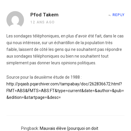
Pfod Takem
REPLY
12 ANS AGO
Les sondages téléphoniques, en plus d’avoir été fait, dans le cas
qui nous intéresse, sur un échantillon de la population très
faible, laissent de côté les gens qui ne souhaitent pas répondre
aux sondages téléphoniques ou bien ne souhaitent tout
simplement pas donner leurs opinions politiques.
Source pour la deuxième étude de 1988 :
http://pqasb.pqarchiver.com/tampabay/doc/262836672.html?
FMT=ABS&FMTS=ABS:FT&type=current&date=&author=&pub=
&edition=&startpage=&desc=
Pingback:
Mauvais élève (pourquoi on doit