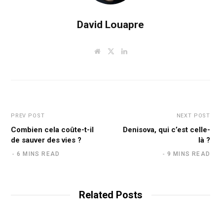
David Louapre
W
T
L
e
w
i
b
i
n
s
t
k
i
t
e
t
e
d
e
r
I
n
PREV POST
NEXT POST
Combien cela coûte-t-il
Denisova, qui c’est celle-
de sauver des vies ?
là ?
6 MINS READ
9 MINS READ
Related Posts