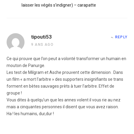
laisser les végés s’indigner) – carapatte
tipouti53
REPLY
9 ANS AGO
Ce qui prouve que l’on peut a volonté transformer un humain en
mouton de Panurge.
Les test de Milgram et Asche prouvent cette dimension . Dans
un film « a mort l’arbitre » des supporters insignifiants se trans
forment en bètes sauvages prèts à tuer l’arbitre. Effet de
groupe !
Vous dites à quelqu’un que les annes volent il vous rie au nez
mais a cinquantes personnes il disent que vous avez raison.
Ha ! les humains, dur,dur !