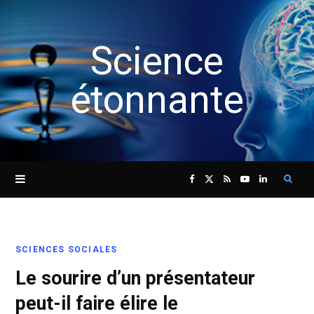
Science
étonnante
Sear
F
X
R
Y
L
for:
a
(
S
o
i
SCIENCES SOCIALES
c
T
S
u
n
Le sourire d’un présentateur
e
w
T
k
peut-il faire élire le