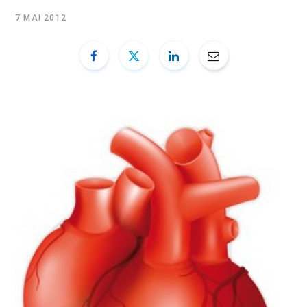
b
i
u
e
7 MAI 2012
o
t
b
d
o
t
e
I
k
e
n
r
)