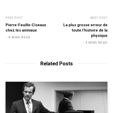
t
e
d
e
r
I
n
PREV POST
NEXT POST
Pierre-Feuille-Ciseaux
La plus grosse erreur de
chez les animaux
toute l’histoire de la
physique
8 MINS READ
5 MINS READ
Related Posts