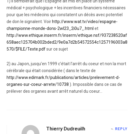
1) il semblerait que l’Espagne ait mis en place un système
médical + psychologique + les incentives financiers nécessaires
pour que les médecins qui constatent un décès avec potentiel
de don le signalent. Voir
http://www.wat.tv/video/espagne-
championne-monde-dons-2wl23_2i0u7_.html
et
http://www.ethique.inserm.fr/inserm/ethique.nsf/937238520af
658aec125704b002bded2/9e0a7d2b54572554c1257196003a8
570/$FILE/Texte.pdf
sur ce sujet
2) au Japon, jusqu’en 1999 c’était l’arrêt du coeur et non la mort
cérébrale qui était considérée ( dans le texte de
http://www.edimark.fr/publications/articles/prelevement-d-
organes-sur-coeur-arrete/10738
). Impossible dans ce cas de
prélever des organes avant arrêt naturel du coeur…
Thierry Dudreuilh
REPLY